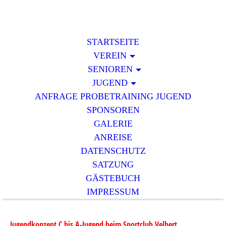
STARTSEITE
VEREIN
SENIOREN
JUGEND
ANFRAGE PROBETRAINING JUGEND
SPONSOREN
GALERIE
ANREISE
DATENSCHUTZ
SATZUNG
GÄSTEBUCH
IMPRESSUM
J
ugendkonzept C bis A-Jugend beim Sportclub Velbert